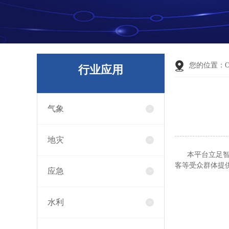
您的位置：
行业应用
气象
地灾
本平台立足智慧
客等受众群体提
应急
水利