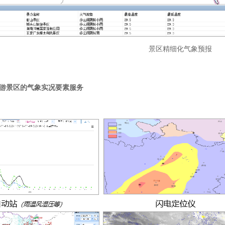
景区精细化气象预报
景区的气象实况要素服务