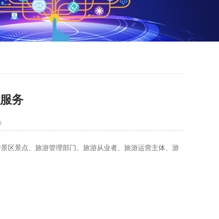
象服务
0
景区景点、旅游管理部门、旅游从业者、旅游运营主体、游