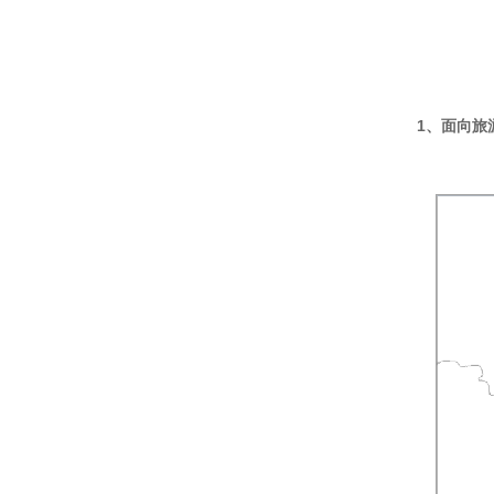
1、面向旅游