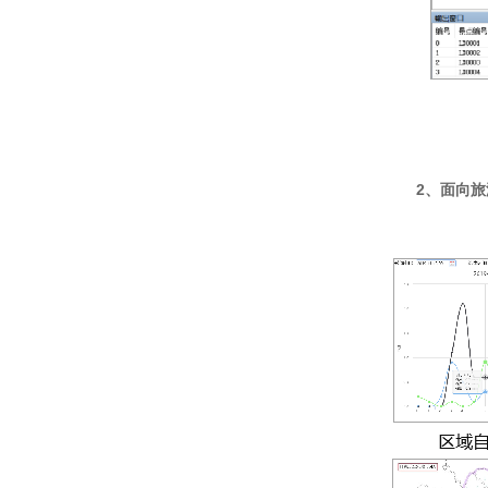
2、面向旅游