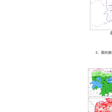
3、面向旅游