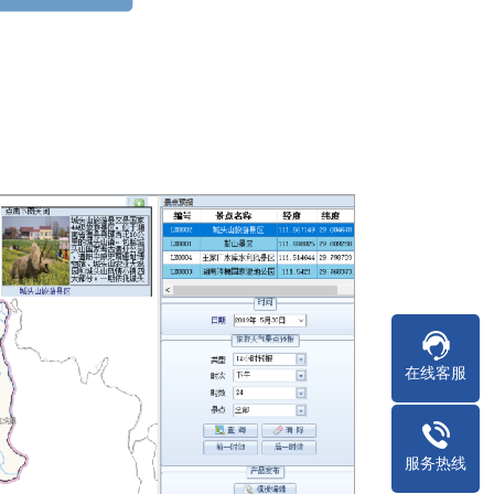
在线客服
服务热线