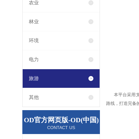
农业
林业
环境
电力
旅游
本平台采用支持
其他
路线，打造完备
OD官方网页版-OD(中国)
CONTACT US