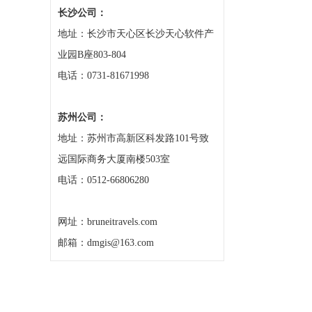
长沙公司：
地址：长沙市天心区长沙天心软件产
业园B座803-804
电话：0731-81671998
苏州公司：
地址：苏州市高新区科发路101号致
远国际商务大厦南楼503室
电话：0512-66806280
网址：bruneitravels.com
邮箱：dmgis@163.com