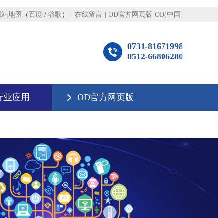
网站地图
（
百度
/
谷歌
）
|
在线留言
|
OD官方网页版-OD(中国)
0731-81671998
0512-66806280
行业应用
OD官方网页版