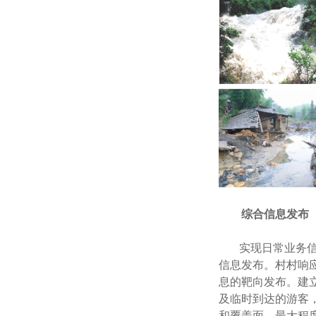
综合信息发布
实现日常业务信息
信息发布。村村响
息的靶向发布。建
及临时到达的游客
和覆盖面，最大程