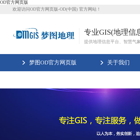
OD官方网页版
欢迎访问OD官方网页版-OD(中国) 官方网站！
专业GIS(地理
提供地理信息平台、智慧气
梦图OD官方网页版
关于我们
OD官方网页版-OD(中国)