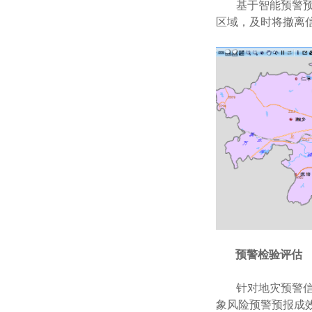
基于智能预警预报
区域，及时将撤离
预警检验评估
针对地灾预警信息
象风险预警预报成