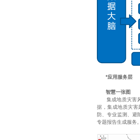
*应用服务层
智慧一张图
集成地质灾害
据，集成地质灾害
防、专业监测、避
专题报告生成服务