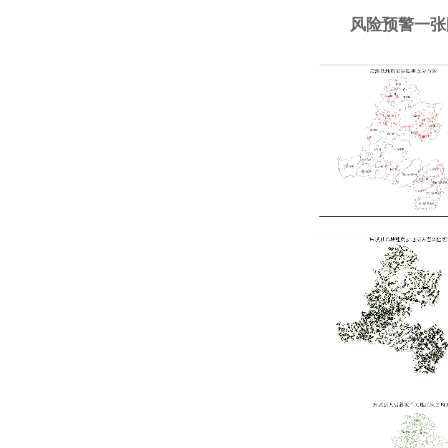
风险预警一张