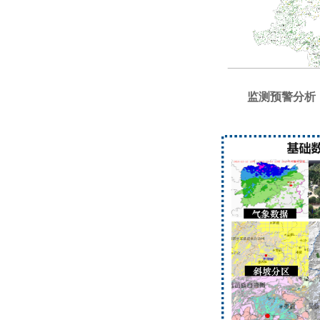
监测预警分析