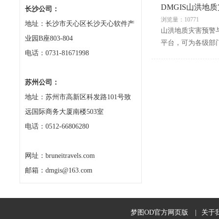
DMGIS山洪地
长沙公司：
浏览量：10771
地址：长沙市天心区长沙天心软件产
山洪地质灾害预警
业园B座803-804
平台，可为各级部
电话：0731-81671998
苏州公司：
地址：苏州市高新区科发路101号致
远国际商务大厦南楼503室
电话：0512-66806280
网址：bruneitravels.com
邮箱：dmgis@163.com
梦图OD官方网页版
|
关于