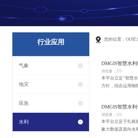
您的位置：
OD官
行业应用
DMGIS智慧水
气象
浏览量：273
本平台立足“智慧
地灾
方针，综合运用物
应急
DMGIS智慧水
浏览量：151
水利
本平台立足于扎根
象大数据及面向水