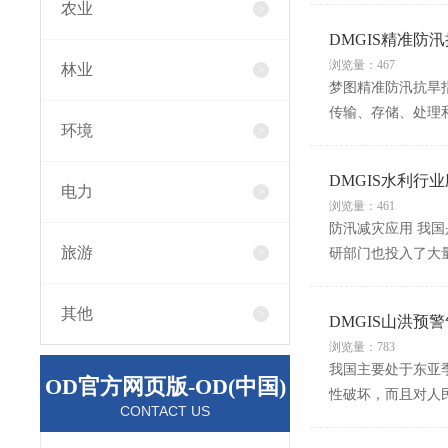
农业
DMGIS精准防
浏览量：467
林业
梦图精准防汛抗旱
传输、存储、处理
环境
DMGIS水利行
电力
浏览量：461
防汛减灾应用 我
旅游
研部门也投入了大
其他
DMGIS山洪预
浏览量：783
我国主要处于东亚
OD官方网页版-OD(中国)
性破坏，而且对人
CONTACT US