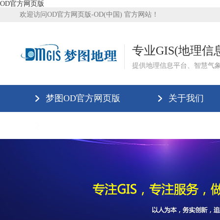
OD官方网页版
欢迎访问OD官方网页版-OD(中国) 官方网站！
专业GIS(地理
提供地理信息平台、智慧气
梦图OD官方网页版
关于我们
OD官方网页版-OD(中国)