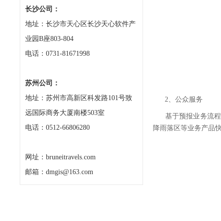
长沙公司：
地址：长沙市天心区长沙天心软件产
业园B座803-804
电话：0731-81671998
苏州公司：
地址：苏州市高新区科发路101号致
2、公众服务
远国际商务大厦南楼503室
基于预报业务流程优
电话：0512-66806280
降雨落区等业务产品
网址：bruneitravels.com
邮箱：dmgis@163.com