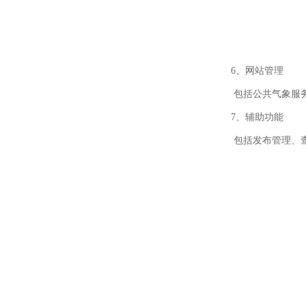
6、网站管理
包括公共气象服
7、辅助功能
包括发布管理、