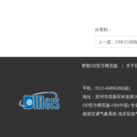
分享到：
上一篇：
DMGIS
梦图OD官方网页版
|
关于
手机：0512-66806280(赵)
地址：苏州市高新区科发路10
OD官方网页版-OD(中国)
旅游交通气象系统
地灾应急