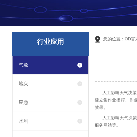
您的位置：
OD官
行业应用
气象
地灾
人工影响天气决策指
建立集作业指挥、作
应急
效果。
人工影响天气决策指
水利
服务网站等。